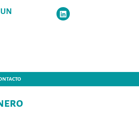
 UN
ONTACTO
nero